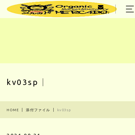
CONTACT
HOME
ABOUT US
MENU
PRODUCER
OWNER
kv03sp
BLOG
ACCESS
HOME
添付ファイル
kv03sp
03-5303-5623