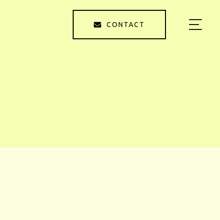
CONTACT
HOME
ABOUT US
MENU
PRODUCER
OWNER
BLOG