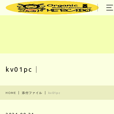
CONTACT
HOME
ABOUT US
MENU
PRODUCER
OWNER
kv01pc
BLOG
ACCESS
HOME
添付ファイル
kv01pc
03-5303-5623