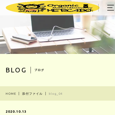
CONTACT
HOME
ABOUT US
MENU
PRODUCER
OWNER
BLOG
ブログ
BLOG
ACCESS
HOME
添付ファイル
blog_04
03-5303-5623
2020.10.13